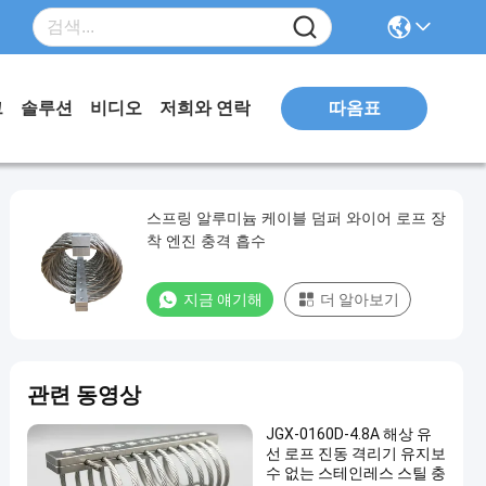
따옴표
그
솔루션
비디오
저희와 연락
스프링 알루미늄 케이블 덤퍼 와이어 로프 장
착 엔진 충격 흡수
지금 얘기해
더 알아보기
관련 동영상
JGX-0160D-4.8A 해상 유
선 로프 진동 격리기 유지보
수 없는 스테인레스 스틸 충