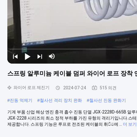
스프링 알루미늄 케이블 덤퍼 와이어 로프 장착 
와이어 로프 제진기
2024-07-24
515 의견
#
진동 억제기
#
철사선 격리 장치 완화
#
철사선 진동 완화기
기계 부품 산업 해상 엔진 충격 흡수 진동 단열 JGX-2228D-665B 알
JGX-2228 시리즈의 최소 정적 부하를 가진 유형의 격리기입니다.스
제공합니다. 스프링 기능은 루프로 전조된 케이블의 휘වීම에 ...
더 보기