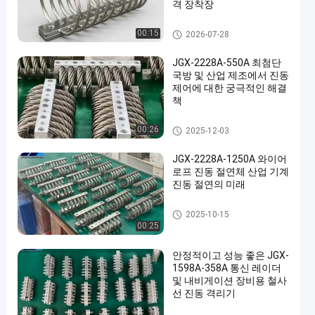
격 장착장
와이어 로프 제진기
00:15
2026-07-28
JGX-2228A-550A 최첨단
국방 및 산업 제조에서 진동
제어에 대한 궁극적인 해결
책
와이어 로프 제진기
00:26
2025-12-03
JGX-2228A-1250A 와이어
로프 진동 절연체 산업 기계
진동 절연의 미래
와이어 로프 제진기
2025-10-15
00:25
안정적이고 성능 좋은 JGX-
1598A-358A 통신 레이더
및 내비게이션 장비용 철사
선 진동 격리기