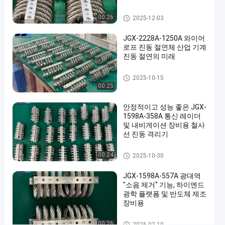
연
하
와이어 로프 제진기
00:26
2025-12-03
고
JGX-2228A-1250A 와이어
적
로프 진동 절연체 산업 기계
응
진동 절연의 미래
가
와이어 로프 제진기
2025-10-15
능
00:25
한
안정적이고 성능 좋은 JGX-
JGX-
1598A-358A 통신 레이더
1276D-
및 내비게이션 장비용 철사
선 진동 격리기
130B
와
와이어 로프 제진기
00:24
2025-10-30
이
JGX-1598A-557A 광대역
어
"소음 제거" 기능, 하이엔드
광학 플랫폼 및 반도체 제조
로
장비용
프
와이어 로프 제진기
00:26
2026-02-10