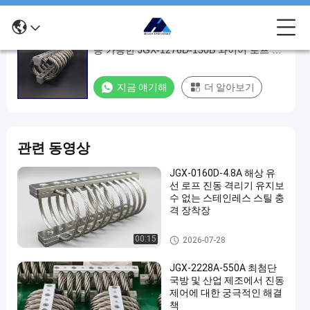
다양한 장비와 작업 조건에 대한 유연하고 적
다
응 가능한 JGX-1276D-130B 와이어 로프 진
양
동 격리 장치
한
지금 얘기해
더 알아보기
장
비
와
관련 동영상
작
업
JGX-0160D-4.8A 해상 유
선 로프 진동 격리기 유지보
조
수 없는 스테인레스 스틸 충
건
격 장착장
에
와이어 로프 제진기
00:15
2026-07-28
대
JGX-2228A-550A 최첨단
한
국방 및 산업 제조에서 진동
유
제어에 대한 궁극적인 해결
책