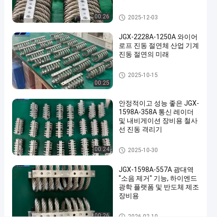
는
눈
와이어 로프 제진기
00:26
2025-12-03
볼
JGX-2228A-1250A 와이어
트
로프 진동 절연체 산업 기계
장
진동 절연의 미래
착
와이어 로프 제진기
2025-10-15
50N/mm
00:25
모
안정적이고 성능 좋은 JGX-
든
1598A-358A 통신 레이더
유
및 내비게이션 장비용 철사
선 진동 격리기
형
의
와이어 로프 제진기
00:24
2025-10-30
장
JGX-1598A-557A 광대역
비
"소음 제거" 기능, 하이엔드
광학 플랫폼 및 반도체 제조
에
장비용
대
와이어 로프 제진기
00:26
2026-02-10