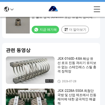
JMZ-T1-1.4A 마찰 완화 단절기 상단판 또는
JMZ-
눈 볼트 장착 50N/mm 모든 유형의 장비에
T1-
대한 축적 딱딱함
1.4A
지금 얘기해
더 알아보기
마
찰
완
관련 동영상
화
단
JGX-0160D-4.8A 해상 유
선 로프 진동 격리기 유지보
절
수 없는 스테인레스 스틸 충
기
격 장착장
상
와이어 로프 제진기
00:15
2026-07-28
단
JGX-2228A-550A 최첨단
판
국방 및 산업 제조에서 진동
또
제어에 대한 궁극적인 해결
책