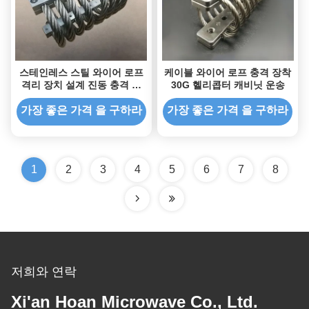
스테인레스 스틸 와이어 로프
케이블 와이어 로프 충격 장착
격리 장치 설계 진동 충격 격
30G 헬리콥터 캐비닛 운송
리 장착
가장 좋은 가격 을 구하라
가장 좋은 가격 을 구하라
1
2
3
4
5
6
7
8
저희와 연락
Xi'an Hoan Microwave Co., Ltd.