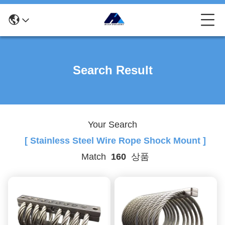
Search Result
Your Search
[ Stainless Steel Wire Rope Shock Mount ]
Match
160
상품