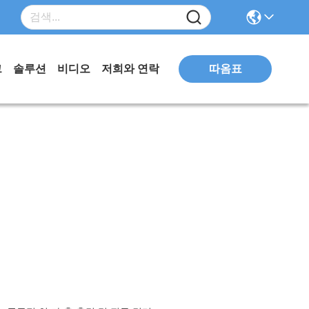
따옴표
그
솔루션
비디오
저희와 연락