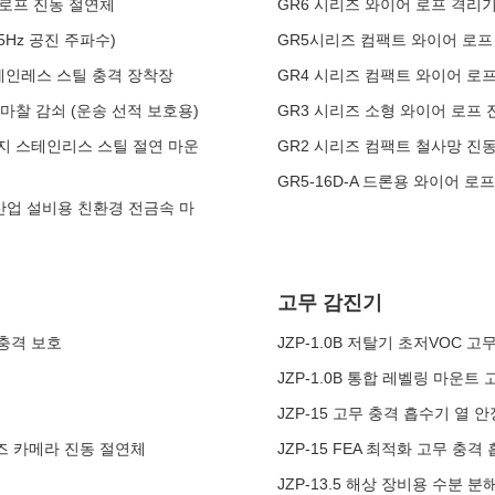
선 로프 진동 절연체
GR6 시리즈 와이어 로프 격리기
5Hz 공진 주파수)
GR5시리즈 컴팩트 와이어 로프 
 스테인레스 스틸 충격 장착장
GR4 시리즈 컴팩트 와이어 로프 
 마찰 감쇠 (운송 선적 보호용)
GR3 시리즈 소형 와이어 로프
 방지 스테인리스 스틸 절연 마운
GR2 시리즈 컴팩트 철사망 진동
GR5-16D-A 드론용 와이어 로프
 산업 설비용 친환경 전금속 마
고무 감진기
 충격 보호
JZP-1.0B 저탈기 초저VOC
JZP-1.0B 통합 레벨링 마운
JZP-15 고무 충격 흡수기 열
리즈 카메라 진동 절연체
JZP-15 FEA 최적화 고무 충격
JZP-13.5 해상 장비용 수분 