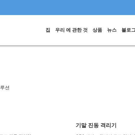
집
우리 에 관한 것
상품
뉴스
블로
루션
기말 진동 격리기