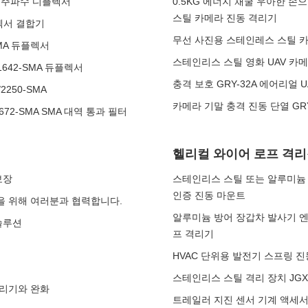
 4번 주파수 디플렉서
0.5KG 에너지 채굴 우아한 손으
스틸 카메라 진동 격리기
플렉서 결합기
무선 사진용 스테인레스 스틸 카
-SMA 듀플렉서
스테인리스 스틸 영화 UAV 카메
/1642-SMA 듀플렉서
충격 보호 GRY-32A 에어리얼
2250-SMA
카메라 기말 충격 진동 단열 GR
672-SMA SMA 대역 통과 필터
헬리컬 와이어 로프 격
보장
스테인리스 스틸 또는 알루미늄 구조와
인증 진동 마운트
경을 위해 여러분과 협력합니다.
알루미늄 방어 장갑차 발사기 엔진 
솔루션
프 격리기
HVAC 단위용 발전기 스프링 
스테인리스 스틸 격리 장치 JGX-
 격리기와 완화
트레일러 지진 센서 기계 액세서리 