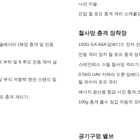
나선 이솔
진압 철 로프 충격 격리 스캐폴
철사망 충격 장착장
솔레이터 (해양 충격 및 진동
100G GX-60A 임베디드 전자
진동 격리 장치 철 로프 충격 장
 부하 및 8 루프 진동 제어 설
스테인레스 스틸 철사망 격리기
0.5KG UAV 카메라 드론 임베디
및 부식 저항력 엔진 스탠드 및
틸 와이어 로프 격리
에너지 광산용 항공 사진 충격 
로프 충격 격리기
100g 충격 흡수 장갑 자동차 모
공기구멍 밸브