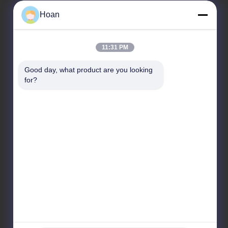
Hoan
우리 주소
11:31 PM
회사 주소
Good day, what product are you looking 
F7, 빌딩 2, 신카이 산업단지, 진에 2번가, 하이테크 지
for?
역, 시안
공장 주소
F7, 빌딩 2, 신카이 산업단지, 진에 2번가, 하이테크 지
역, 시안
전화
86--18740357801