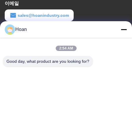
이메일
sales@hoanindustry.com
Hoan
일 시간
8:00-18:00
2:54 AM
우리 주소
Good day, what product are you looking for?
회사 주소
F7, 빌딩 2, 신카이 산업단지, 진에 2번가, 하이테크 지역, 시안
공장 주소
F7, 빌딩 2, 신카이 산업단지, 진에 2번가, 하이테크 지역, 시안
전화
86--18740357801