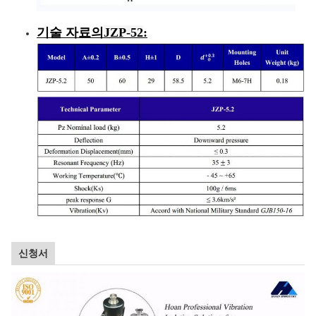
기술 자료
의
JZP-52
:
신청서