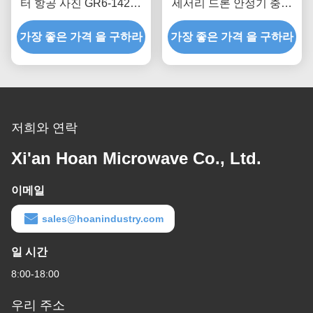
터 항공 사진 GR6-142D-
세서리 드론 안정기 충격
A 카메라 진동 격리 장치
진동 격리 GR4-13D-A 컴
가장 좋은 가격 을 구하라
가장 좋은 가격 을 구하라
팩트 와이어 로브 격리기
저희와 연락
Xi'an Hoan Microwave Co., Ltd.
이메일
sales@hoanindustry.com
일 시간
8:00-18:00
우리 주소