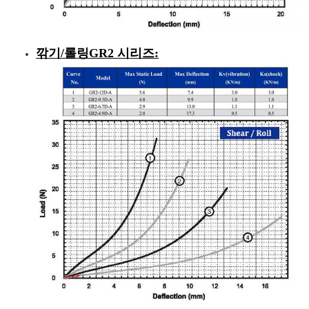
깎기/롤링
GR2 시리즈
: