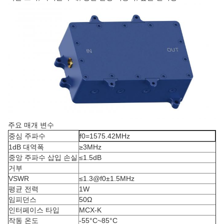
주요 매개 변수
중심 주파수
f0=1575.42MHz
1dB 대역폭
≥3MHz
중앙 주파수 삽입 손실
≤1.5dB
거부
VSWR
≤1.3@f0±1.5MHz
평균 전력
1W
임피던스
50Ω
인터페이스 타입
MCX-K
작동 온도
-55°C~85°C