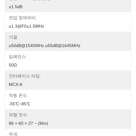
≤1.5dB
전압 정재파비:
≤1.3@f0±1.5MHz
거절:
≥50dB@1545MHz ≥55dB@1645MHz
임페던스:
50Ω
인터페이스 타입:
MCX-K
작동 온도:
-55℃~85℃
외형 칫수:
86 × 60 × 27 − (mm)
무게: