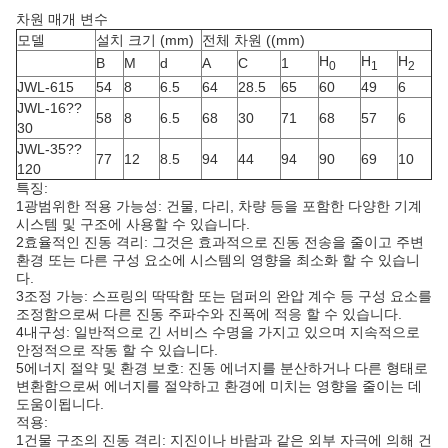
차원 매개 변수
모델
설치 크기 (mm)
전체 차원 ((mm)
H
H
H
B
M
d
A
C
1
0
1
2
JWL-615
54
8
6.5
64
28.5
65
60
49
6
JWL-16??
58
8
6.5
68
30
71
68
57
6
30
JWL-35??
77
12
8.5
94
44
94
90
69
10
120
특징:
1광범위한 적용 가능성: 건물, 다리, 차량 등을 포함한 다양한 기계
시스템 및 구조에 사용할 수 있습니다.
2효율적인 진동 격리: 그것은 효과적으로 진동 전송을 줄이고 주변
환경 또는 다른 구성 요소에 시스템의 영향을 최소화 할 수 있습니
다.
3조정 가능: 스프링의 딱딱함 또는 덤퍼의 완압 계수 등 구성 요소를
조정함으로써 다른 진동 주파수와 진폭에 적응 할 수 있습니다.
4내구성: 일반적으로 긴 서비스 수명을 가지고 있으며 지속적으로
안정적으로 작동 할 수 있습니다.
5에너지 절약 및 환경 보호: 진동 에너지를 분산하거나 다른 형태로
변환함으로써 에너지를 절약하고 환경에 미치는 영향을 줄이는 데
도움이됩니다.
적용:
1건물 구조의 진동 격리: 지진이나 바람과 같은 외부 자극에 의해 건