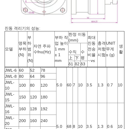
진동 격리기의 성능:
한정 이동
부
부하 작
최대
(mm)
명목
하
업 높이
진동
충격
UNIT
자연 주파
생
모델
부하
범
1 mm
전송
저항
무게
수fn≤(Hz)
수직
수
활
(N)
위
± 1
비율
시험
≤ (g)
평
上
下
(N)
mm
∼v≤
δ1
δ2
δ3
JWL-6
60
52
78
JWL-8
80
64
96
JWL-
5.0
60
7
10
3.5
1.3
0.7
10
100
80
120
10
JWL-
150
120
180
15
JWL-
160
128
192
16
JWL-
200
160
240
20
5.0
68
8
10
3.5
1.3
0.6
10