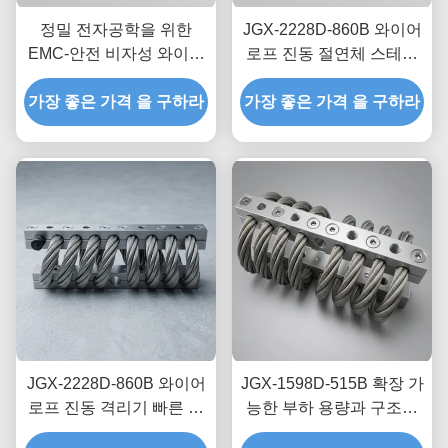
정밀 전자공학을 위한
JGX-2228D-860B 와이어
EMC-안전 비자성 와이어
로프 진동 절연체 스테인
로프 절연체 JGX-2228D-
리스 스틸 긴 수명 산업용
665B 과도 충격 분산 마운
가장 좋은 가격 을 구하라
가장 좋은 가격 을 구하라
충격 흡수 장치
트
JGX-2228D-860B 와이어
JGX-1598D-515B 확장 가
로프 진동 격리기 빠른 프
능한 부하 용량과 구조적
로토타입 제작 빠른 조립
소음 차단을 제공하는 와