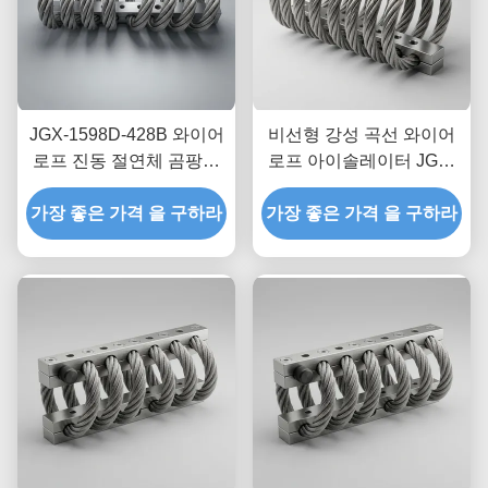
JGX-1598D-428B 와이어
비선형 강성 곡선 와이어
로프 진동 절연체 곰팡이
로프 아이솔레이터 JGX-
화학 세척 방지 스테인리
2228D-665B 산업 설비용
가장 좋은 가격 을 구하라
스 스틸 절연 마운트
가장 좋은 가격 을 구하라
친환경 전금속 마운트