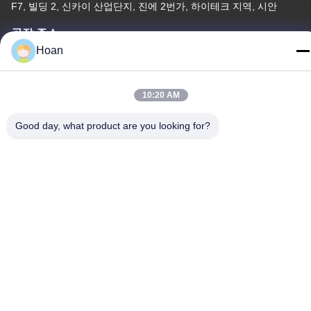
F7, 빌딩 2, 신카이 산업단지, 진에 2번가, 하이테크 지역, 시안
공장 주소
Hoan
F7, 빌딩 2, 신카이 산업단지, 진에 2번가, 하이테크 지역, 시안
전화
10:20 AM
86--18740357801
Good day, what product are you looking for?
중국 좋은 품질 와이어 로프 제진기 공급자. 저작권 2024-2026
Xi'an Hoan Microwave Co., Ltd. . 무단 복제 금지.
개인정보 보호 정책
|
사이트맵