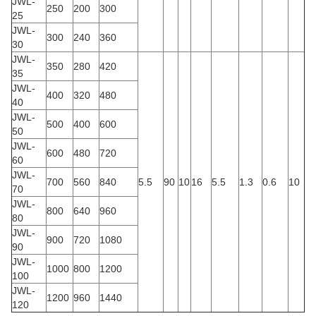
JWL-
250
200
300
25
JWL-
300
240
360
30
JWL-
350
280
420
35
JWL-
400
320
480
40
JWL-
500
400
600
50
JWL-
600
480
720
60
JWL-
700
560
840
5.5
90
10
16
5.5
1.3
0.6
10
70
JWL-
800
640
960
80
JWL-
900
720
1080
90
JWL-
1000
800
1200
100
JWL-
1200
960
1440
120