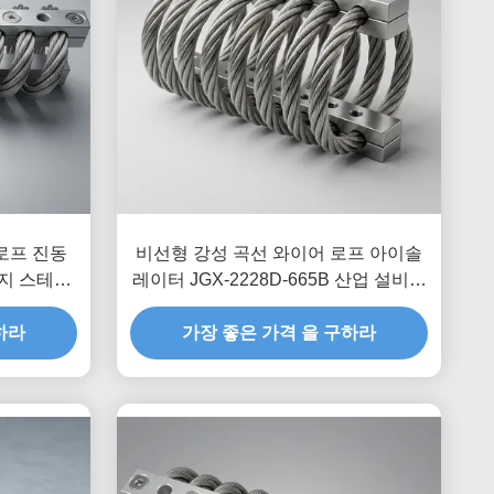
 로프 진동
비선형 강성 곡선 와이어 로프 아이솔
지 스테인
레이터 JGX-2228D-665B 산업 설비용
트
친환경 전금속 마운트
하라
가장 좋은 가격 을 구하라