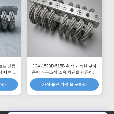
 로프 진동
JGX-1598D-515B 확장 가능한 부하
 빠른 조
용량과 구조적 소음 차단을 제공하는
격 마운트
와이어 로프 진동 절연체
하라
가장 좋은 가격 을 구하라