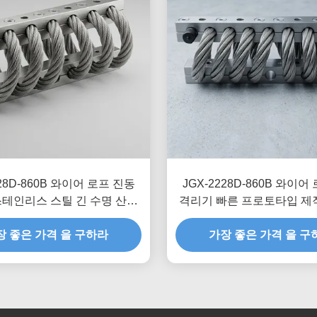
228D-860B 와이어 로프 진동
JGX-2228D-860B 와이어
테인리스 스틸 긴 수명 산업
격리기 빠른 프로토타입 제작
용 충격 흡수 장치
립 사용자 정의 가능한 충
장 좋은 가격 을 구하라
가장 좋은 가격 을 구