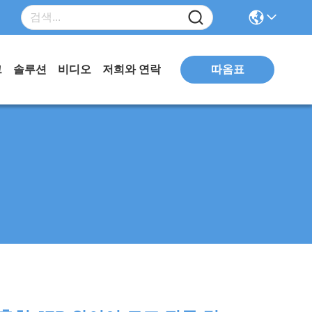
따옴표
그
솔루션
비디오
저희와 연락