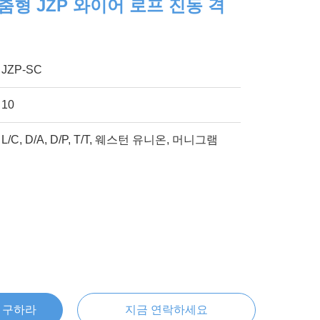
춤형 JZP 와이어 로프 진동 격
JZP-SC
10
L/C, D/A, D/P, T/T, 웨스턴 유니온, 머니그램
을 구하라
지금 연락하세요