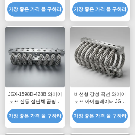
보수 없는 스테인레스 스
립 오일 프리 마찰 감쇠
가장 좋은 가격 을 구하라
틸 충격 장착장
가장 좋은 가격 을 구하라
(운송 선적 보호용)
JGX-1598D-428B 와이어
비선형 강성 곡선 와이어
로프 진동 절연체 곰팡이
로프 아이솔레이터 JGX-
화학 세척 방지 스테인리
2228D-665B 산업 설비용
가장 좋은 가격 을 구하라
스 스틸 절연 마운트
가장 좋은 가격 을 구하라
친환경 전금속 마운트