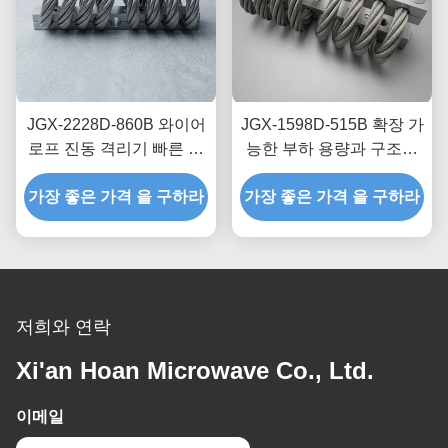
JGX-2228D-860B 와이어
JGX-1598D-515B 확장 가
로프 진동 격리기 빠른 프
능한 부하 용량과 구조적
로토타입 제작 빠른 조립
소음 차단을 제공하는 와
가장 좋은 가격 을 구하라
사용자 정의 가능한 충격
가장 좋은 가격 을 구하라
이어 로프 진동 절연체
마운트
저희와 연락
Xi'an Hoan Microwave Co., Ltd.
이메일