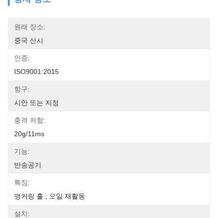
원래 장소:
중국 산시
인증:
ISO9001:2015
항구:
시안 또는 지정
충격 저항:
20g/11ms
기능:
반송공기
특징:
앵커링 홀 ; 오일 재활동
설치: