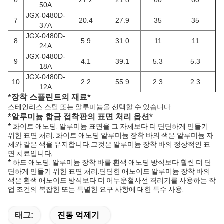
6
27.2
21.8
60
60
50A
JGX-0480D-
7
20.4
27.9
35
35
37A
JGX-0480D-
8
5.9
31.0
11
11
24A
JGX-0480D-
9
4.1
39.1
5.3
5.3
18A
JGX-0480D-
10
2.2
55.9
2.3
2.3
12A
*
장착 스플린트의 재료
*
스테인리스 스틸 또는 알루미늄을 선택할 수 있습니다
*
알루미늄 합금 접착판의 표면 처리 옵션
*
* 화이트 애노딩: 알루미늄 표면을 그 자체보다 더 단단하게 만들기
위한 표면 처리. 화이트 애노딩 알루미늄 장착 바의 색은 알루미늄 자
체와 같은 색을 유지합니다.그것은 알루미늄 장착 바의 정상적인 표
면 치료입니다;
* 하드 애노딩: 알루미늄 장착 바를 흰색 애노딩 방식보다 훨씬 더 단
단하게 만들기 위한 표면 처리.단단한 애노이드 알루미늄 장착 바의
색은 흰색 애노이드 방식보다 더 어두운철사선 격리기를 사용하는 작
업 조건의 복잡한 또는 특별한 요구 사항에 대한 특수 사용.
태그:
진동 억제기