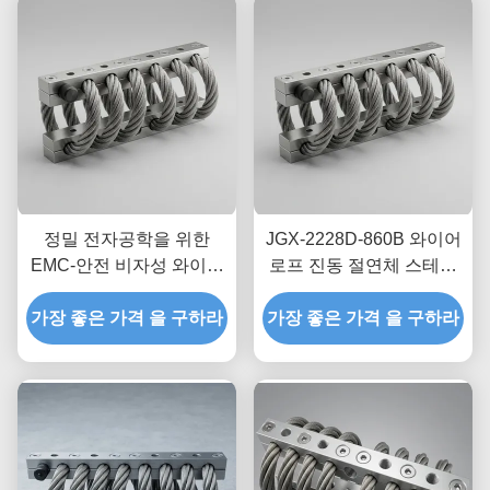
정밀 전자공학을 위한
JGX-2228D-860B 와이어
EMC-안전 비자성 와이어
로프 진동 절연체 스테인
로프 절연체 JGX-2228D-
리스 스틸 긴 수명 산업용
665B 과도 충격 분산 마운
가장 좋은 가격 을 구하라
가장 좋은 가격 을 구하라
충격 흡수 장치
트