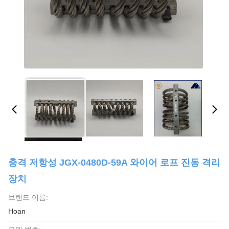
충격 저항성 JGX-0480D-59A 와이어 로프 진동 격리
장치
브랜드 이름:
Hoan