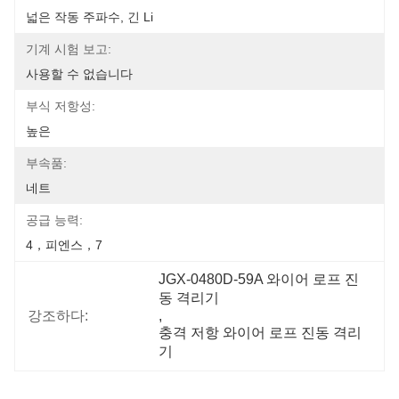
넓은 작동 주파수, 긴 Li
기계 시험 보고:
사용할 수 없습니다
부식 저항성:
높은
부속품:
네트
공급 능력:
4，피엔스，7
JGX-0480D-59A 와이어 로프 진
동 격리기
강조하다:
, 
충격 저항 와이어 로프 진동 격리
기