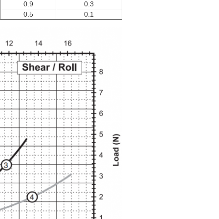
0.9
0.3
0.5
0.1