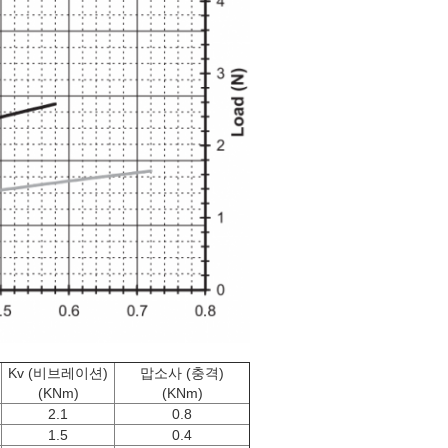
Kv (비브레이션)
맙소사 (충격)
(KNm)
(KNm)
2.1
0.8
1.5
0.4