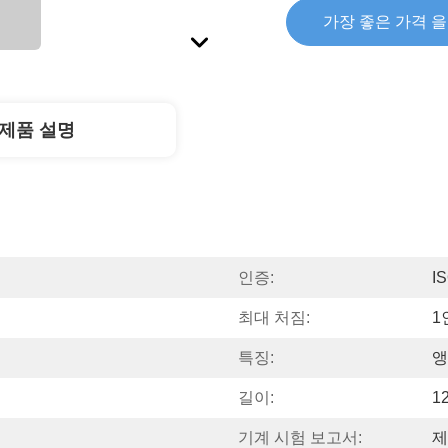
가장 좋은 가격 
제품 설명
인증:
I
최대 처짐:
1
특징:
앵
길이:
1
기계 시험 보고서:
제