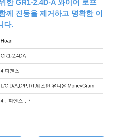
한 GR1-2.4D-A 와이어 로프
함께 진동을 제거하고 명확한 이
니다.
Hoan
GR1-2.4DA
4 피엔스
L/C,D/A,D/P,T/T,웨스턴 유니온,MoneyGram
4，피엔스，7