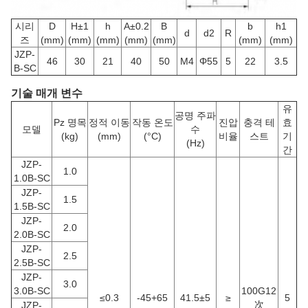
시리
D
H±1
h
A±0.2
B
b
h1
d
d2
R
즈
(mm)
(mm)
(mm)
(mm)
(mm)
(mm)
(mm)
JZP-
46
30
21
40
50
M4
Φ55
5
22
3.5
B-SC
기술 매개 변수
유
공명 주파
Pz 명목
정적 이동
작동 온도
진압
충격 테
효
모델
수
(kg)
(mm)
(°C)
비율
스트
기
(Hz)
간
JZP-
1.0
1.0B-SC
JZP-
1.5
1.5B-SC
JZP-
2.0
2.0B-SC
JZP-
2.5
2.5B-SC
JZP-
3.0
3.0B-SC
100G12
≤0.3
-45+65
41.5±5
≥
5
次
JZP-