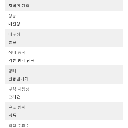
저렴한 가격
성능:
내진성
내구성:
높은
상대 승적:
역류 방지 댐퍼
형태:
원통입니다
부식 저항성:
그래요
온도 범위:
광폭
격리 주파수: