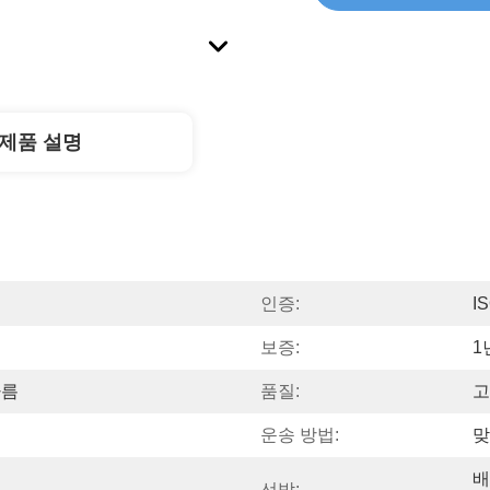
제품 설명
인증:
I
보증:
1
다름
품질:
고
운송 방법:
맞
배
선박: