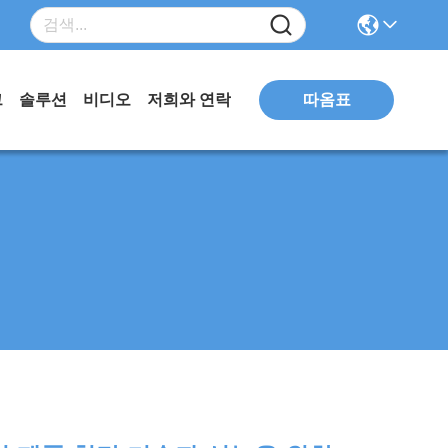
따옴표
그
솔루션
비디오
저희와 연락