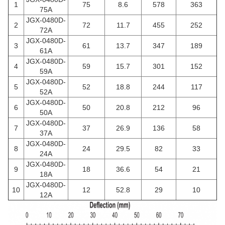
1
75
8.6
578
363
75A
JGX-0480D-
2
72
11.7
455
252
72A
JGX-0480D-
3
61
13.7
347
189
61A
JGX-0480D-
4
59
15.7
301
152
59A
JGX-0480D-
5
52
18.8
244
117
52A
JGX-0480D-
6
50
20.8
212
96
50A
JGX-0480D-
7
37
26.9
136
58
37A
JGX-0480D-
8
24
29.5
82
33
24A
JGX-0480D-
9
18
36.6
54
21
18A
JGX-0480D-
10
12
52.8
29
10
12A