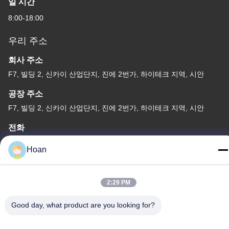
일 시간
8:00-18:00
우리 주소
회사 주소
F7, 빌딩 2, 신카이 산업단지, 진에 2번가, 하이테크 지역, 시안
공장 주소
F7, 빌딩 2, 신카이 산업단지, 진에 2번가, 하이테크 지역, 시안
전화
86--18740357801
Hoan
2:29 PM
중국 좋은 품질 와이어 로프 제진기 공급자. 저작권 2024-2026
Good day, what product are you looking for?
Xi'an Hoan Microwave Co., Ltd. . 무단 복제 금지.
개인정보 보호 정책
|
사이트맵