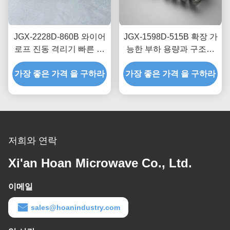
JGX-2228D-860B 와이어
JGX-1598D-515B 확장 가
로프 진동 격리기 빠른 프
능한 부하 용량과 구조적
로토타입 제작 빠른 조립
소음 차단을 제공하는 와
가장 좋은 가격 을 구하라
사용자 정의 가능한 충격
가장 좋은 가격 을 구하라
이어 로프 진동 절연체
마운트
저희와 연락
Xi'an Hoan Microwave Co., Ltd.
이메일
sales@hoanindustry.com