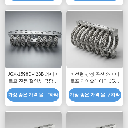
JGX-1598D-428B 와이어
비선형 강성 곡선 와이어
로프 진동 절연체 곰팡이
로프 아이솔레이터 JGX-
화학 세척 방지 스테인리
2228D-665B 산업 설비용
가장 좋은 가격 을 구하라
스 스틸 절연 마운트
가장 좋은 가격 을 구하라
친환경 전금속 마운트