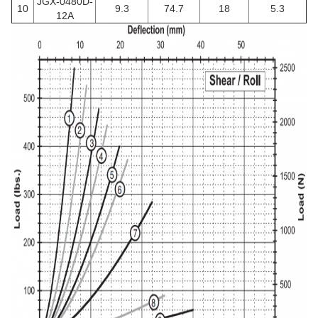
JGX-0480D-
10
9.3
74.7
18
5.3
12A