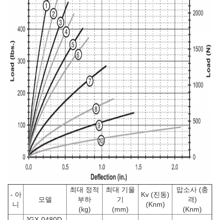
최대 정적
최대 기울
맙소사 (충
- 아
Kv (진동)
모델
부하
기
격)
니
(Knm)
(kg)
(mm)
(Knm)
JGX-0480D-