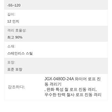
-55~120
길이:
12 인치
격리 효율성:
최고 90%
소재:
스테인리스 스틸
포장:
표준 포장
JGX-0480D-24A 와이어 로프 진
동 격리기
강조하다:
, 
완화 특성 철 로프 진동 격리
, 
우수한 탄력 철사 로프 진동 격리