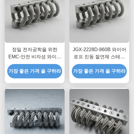
정밀 전자공학을 위한
JGX-2228D-860B 와이어
EMC-안전 비자성 와이어
로프 진동 절연체 스테인
로프 절연체 JGX-2228D-
리스 스틸 긴 수명 산업용
665B 과도 충격 분산 마운
가장 좋은 가격 을 구하라
가장 좋은 가격 을 구하라
충격 흡수 장치
트