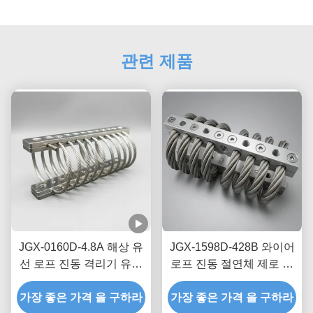
관련 제품
JGX-0160D-4.8A 해상 유
JGX-1598D-428B 와이어
선 로프 진동 격리기 유지
로프 진동 절연체 제로 크
보수 없는 스테인레스 스
립 오일 프리 마찰 감쇠
가장 좋은 가격 을 구하라
틸 충격 장착장
가장 좋은 가격 을 구하라
(운송 선적 보호용)