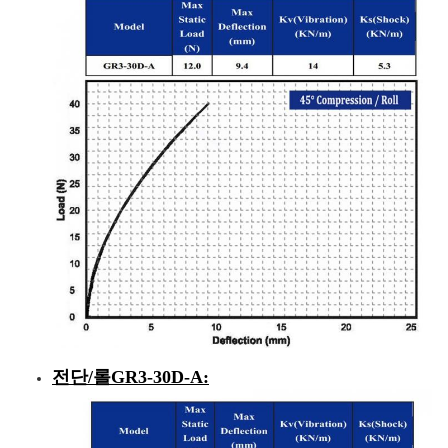
전단/롤
GR3-30D-A
: